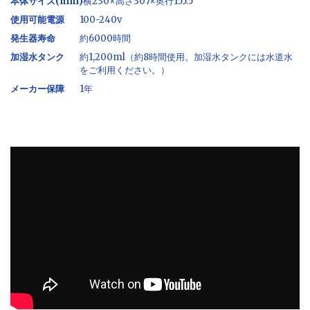
本体サイズ(mm)
横230×高さ307×奥行155.5
使用可能電源
100-240v
発生器寿命
約6000時間
加湿水タンク
約1,200ml（約8時間使用。加湿水タンクには水道水
をご利用ください。）
メーカー保障
1年