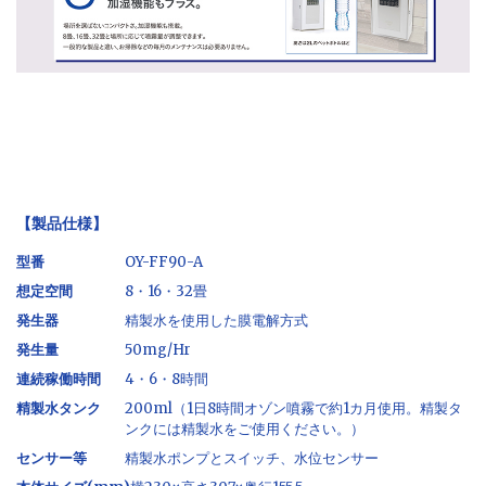
【製品仕様】
型番
OY-FF90-A
想定空間
8・16・32畳
発生器
精製水を使用した膜電解方式
発生量
50mg/Hr
連続稼働時間
4・6・8時間
精製水タンク
200ml（1日8時間オゾン噴霧で約1カ月使用。精製タ
ンクには精製水をご使用ください。）
センサー等
精製水ポンプとスイッチ、水位センサー